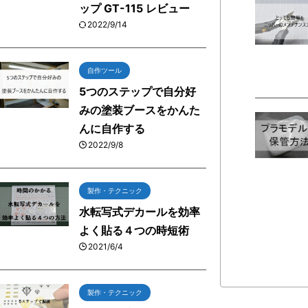
ップ GT-115 レビュー
2022/9/14
自作ツール
5つのステップで自分好
みの塗装ブースをかんた
んに自作する
2022/9/8
製作・テクニック
水転写式デカールを効率
よく貼る４つの時短術
2021/6/4
製作・テクニック