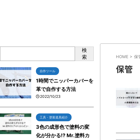
検
索
HOME
>
保
保管
自作ツール
1時間でニッパーカバーを
革で自作する方法
2022/10/23
工具・塗装道具紹介
3色の成形色で塗料の変
化が分かる⁉ Mr.塗料カ