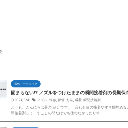
管
製作・テクニック
固まらない⁉ ノズルをつけたままの瞬間接着剤の長期保
2021/3/4
ノズル
,
保存
,
保管
,
方法
,
瞬着
,
瞬間接着剤
どうも、こんにちは蒼乃 恭介です。 合わせ目の接着やすき間埋め
間接着剤って、すこしの間だけでも使わなかったりす ...