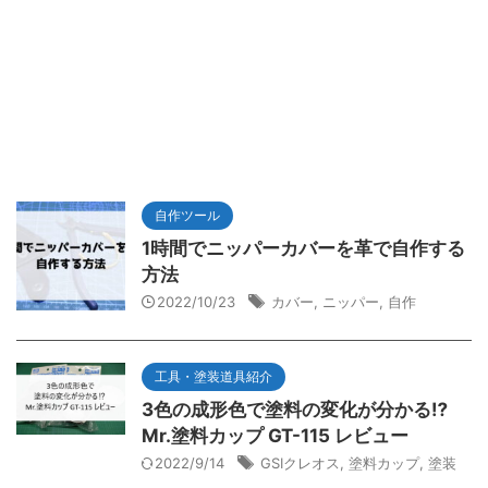
自作ツール
1時間でニッパーカバーを革で自作する
方法
2022/10/23
カバー
,
ニッパー
,
自作
工具・塗装道具紹介
3色の成形色で塗料の変化が分かる⁉
Mr.塗料カップ GT-115 レビュー
2022/9/14
GSIクレオス
,
塗料カップ
,
塗装