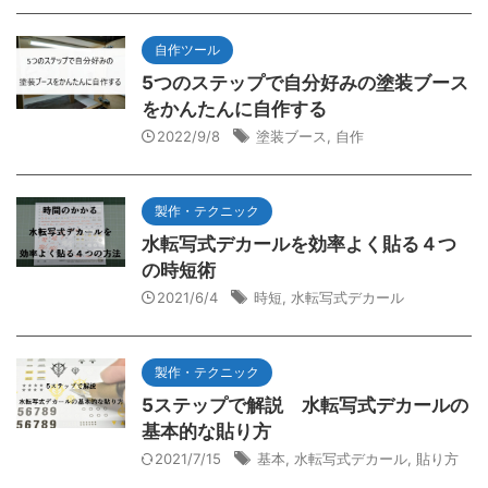
自作ツール
5つのステップで自分好みの塗装ブース
をかんたんに自作する
2022/9/8
塗装ブース
,
自作
製作・テクニック
水転写式デカールを効率よく貼る４つ
の時短術
2021/6/4
時短
,
水転写式デカール
製作・テクニック
5ステップで解説 水転写式デカールの
基本的な貼り方
2021/7/15
基本
,
水転写式デカール
,
貼り方