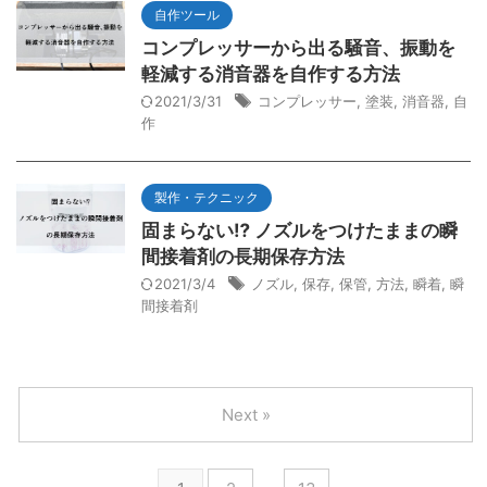
自作ツール
コンプレッサーから出る騒音、振動を
軽減する消音器を自作する方法
2021/3/31
コンプレッサー
,
塗装
,
消音器
,
自
作
製作・テクニック
固まらない⁉ ノズルをつけたままの瞬
間接着剤の長期保存方法
2021/3/4
ノズル
,
保存
,
保管
,
方法
,
瞬着
,
瞬
間接着剤
Next »