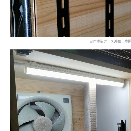
自作塗装ブース外観＿扉