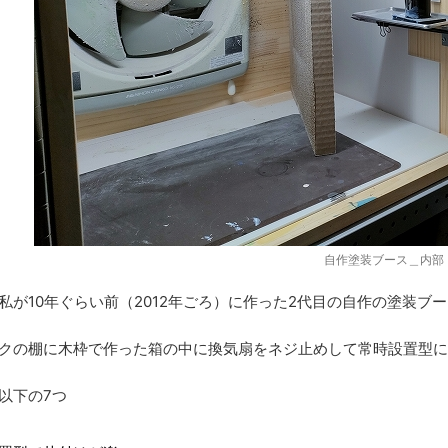
自作塗装ブース＿内部
私が10年ぐらい前（2012年ごろ）に作った2代目の自作の塗装ブ
クの棚に木枠で作った箱の中に換気扇をネジ止めして常時設置型に
以下の7つ