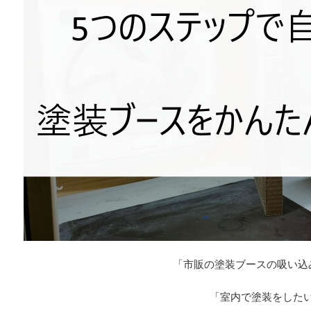
「市販の塗装ブースの吸い込
「室内で塗装をした