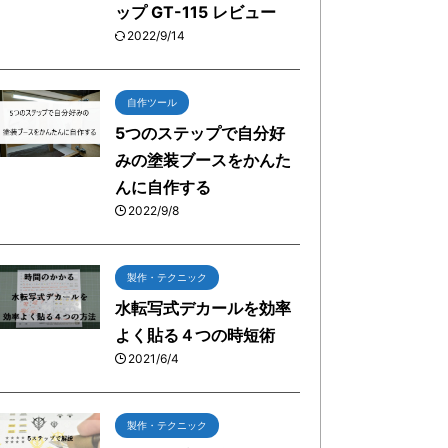
ップ GT-115 レビュー
2022/9/14
自作ツール
5つのステップで自分好
みの塗装ブースをかんた
んに自作する
2022/9/8
製作・テクニック
水転写式デカールを効率
よく貼る４つの時短術
2021/6/4
製作・テクニック