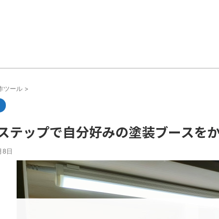
作ツール
>
のステップで自分好みの塗装ブースを
月8日