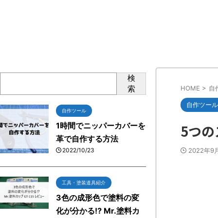
検
索
HOME
>
自
自作ツール
自作ツール
1時間でニッパーカバーを
5つ
革で自作する方法
2022/10/23
2022年9
工具・塗装道具紹介
3色の成形色で塗料の変
化が分かる⁉ Mr.塗料カ