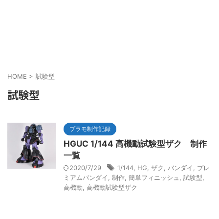
HOME
>
試験型
試験型
プラモ制作記録
HGUC 1/144 高機動試験型ザク 制作
一覧
2020/7/29
1/144
,
HG
,
ザク
,
バンダイ
,
プレ
ミアムバンダイ
,
制作
,
簡単フィニッシュ
,
試験型
,
高機動
,
高機動試験型ザク