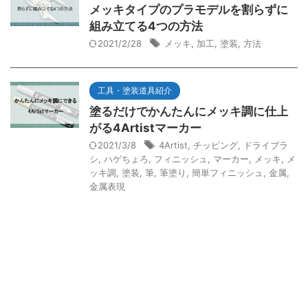
メッキタイプのプラモデルを割らずに
組み立てる4つの方法
2021/2/28
メッキ
,
加工
,
塗装
,
方法
工具・塗装道具紹介
塗るだけでかんたんにメッキ調に仕上
がる4Artistマーカー
2021/3/8
4Artist
,
チッピング
,
ドライブラ
シ
,
ハゲちょろ
,
フィニッシュ
,
マーカー
,
メッキ
,
メ
ッキ調
,
塗装
,
筆
,
筆塗り
,
簡単フィニッシュ
,
金属
,
金属表現