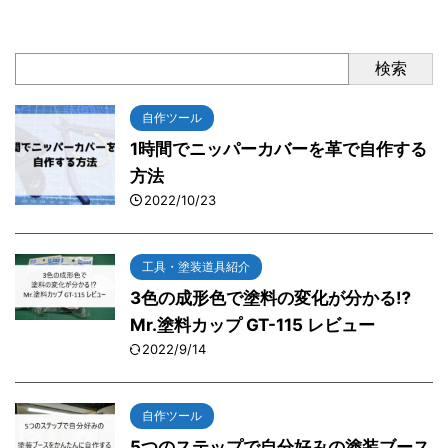
検索
自作ツール
1時間でニッパーカバーを革で自作する
方法
2022/10/23
工具・塗装道具紹介
3色の成形色で塗料の変化が分かる⁉
Mr.塗料カップ GT-115 レビュー
2022/9/14
自作ツール
5つのステップで自分好みの塗装ブース